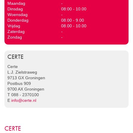
Maandag
-
Dinsdag
08:00 - 10.00
Woensdag
-
Donderdag
08.00 - 9.00
Vrijdag
08.00 - 10.00
Zaterdag
-
Zondag
-
CERTE
Certe
L.J. Zielstraweg
9713 GX Groningen
Postbus 909
9700 AX Groningen
T 088 - 2370100
E
info@certe.nl
CERTE