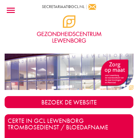
SECRETARIAAT@GCL.NL
|
BEZOEK DE WEBSITE
CERTE IN GCL LEWENBORG
TROMBOSEDIENST / BLOEDAFNAME